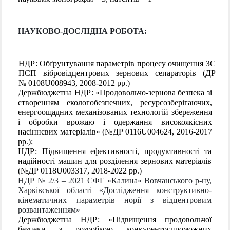
НАУКОВО-ДОСЛІДНА РОБОТА:
НДР: Обґрунтування параметрів процесу очищення ЗС
ПСП вібровідцентрових зернових сепараторів (ДР
№ 0108U008943, 2008-2012 рр.)
Держбюджетна НДР: «Продовольчо-зернова безпека зі
створенням екологобезпечних, ресурсозберігаючих,
енергоощадних механізованих технологій збереження
і обробки врожаю і одержання високоякісних
насіннєвих матеріалів» (№ДР 0116U004624, 2016-2017
рр.);
НДР: Підвищення ефективності, продуктивності та
надійності машин для розділення зернових матеріалів
(№ДР 0118U003317, 2018-2022 рр.)
НДР № 2/3 – 2021 СФГ «Калина» Вовчанського р-ну,
Харківської області «Дослідження конструктивно-
кінематичних параметрів норії з відцентровим
розвантаженням»
Держбюджетна НДР: «Підвищення продовольчої
безпеки з розробкою конкурентоспроможних