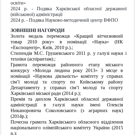
освіти»
2024 р. - Подяка Харківської обласної державної
(військової) адміністрації
2024 р. - Подяка Науково-методичний центр ВФПО
ЗОВНІШНІ НАГОРОДИ
Золота медаль переможця «Кращий вітчизняний
товар 2010 року» в номінації «Наука» (НК
«Експоцентр», Київ, 2010 р.).;
Стипендія М.С. Грушевського 2011 р. у галузі науки і
техніки (аспірантам).;
Грамота переможця районного етапу міського
конкурсу «Молода людина року 2013» 3 місце в
номінації «Наукова діяльність» комітету у справах
сім’ї молоді та спорту по Київському району
Департаменту у справах сім’ї молоді та спорту
Харківської міської ради (2014 р.);
Премія та диплом Харківської обласної державної
адміністрації в галузі науки імені Олексія
Никаноровича Соколовського (з аграрних наук)
(2014р.);
Почесна грамота Харківського обласного відділення
національного олімпійського комітету України (2015
р.);