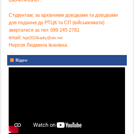
096-474-09-87.
Студентам: за архівними довідками та довідками
для подання до РТЦК та СП (військкомати)
звертатися за тел: 099 245 2781
email:
hipt2015kadry@ukr.net
Нерозя Людмила Іванівна.
Відео