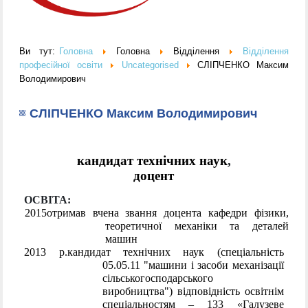
Ви тут:
Головна
Головна
Відділення
Відділення
професійної освіти
Uncategorised
СЛІПЧЕНКО Максим
Володимирович
СЛІПЧЕНКО Максим Володимирович
кандидат технічних наук
,
доцент
ОСВІТА:
2015
отримав вчена звання доцента кафедри фізики,
теоретичної механіки та деталей
машин
2013 р.
кандидат технічних наук (спеціальність
05.05.11 "машини і засоби механізації
сільськогосподарського
виробництва") відповідність освітнім
спеціальностям – 133 «Галузеве