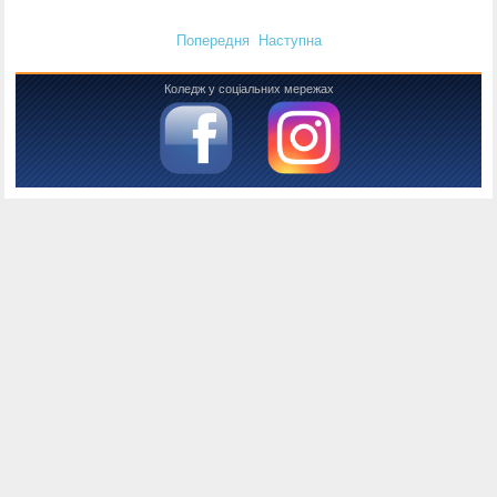
Попередня
Наступна
Коледж у соціальних мережах
Консоль налагодження Joomla
Сесія