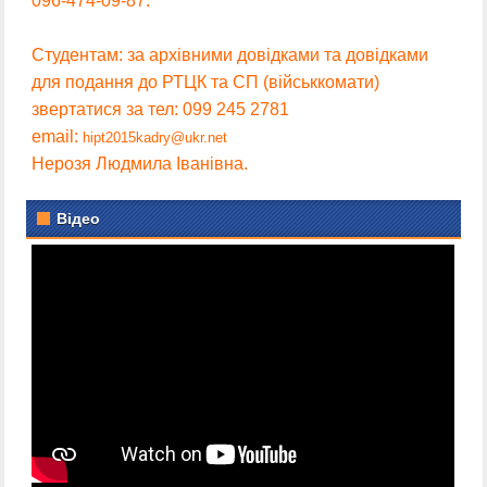
096-474-09-87.
Студентам: за архівними довідками та довідками
для подання до РТЦК та СП (військкомати)
звертатися за тел: 099 245 2781
email:
hipt2015kadry@ukr.net
Нерозя Людмила Іванівна.
Відео