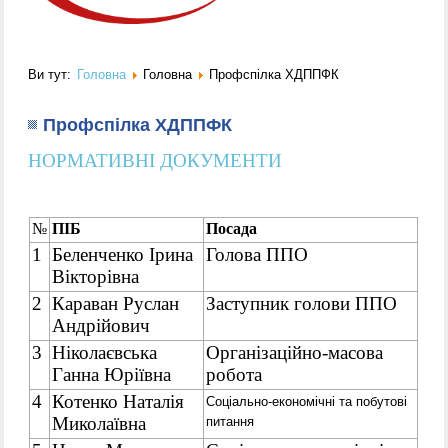
Ви тут:
Головна
Головна
Профспілка ХДППФК
Профспілка ХДППФК
НОРМАТИВНІ ДОКУМЕНТИ
№
ПІБ
Посада
1
Беленченко Ірина
Голова ППО
Вікторівна
2
Караван Руслан
Заступник голови ППО
Андрійович
3
Ніколаєвська
Організаційно-масова
Ганна Юріївна
робота
4
Котенко Наталія
Соціально-економічні та побутові
Миколаївна
питання