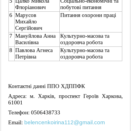
5
Цалко Микола
Соціально-економічні та
Флоріанович
побутові питання
6
Марусов
Питання охорони праці
Михайло
Сергійович
7
Мануйлова Анна
Культурно-масова та
Василівна
оздоровча робота
8
Павлова Агнеса
Культурно-масова та
Петрівна
оздоровча робота
Контактні данні ППО ХДППФК
Адреса: м. Харків, проспект Героїв Харкова,
61001
Телефон: 0506438733
Email
:
belencenkoirina112@gmail.com