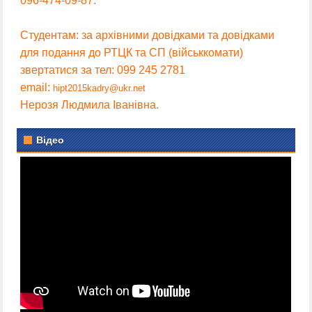
096-474-09-87.
Студентам: за архівними довідками та довідками
для подання до РТЦК та СП (військкомати)
звертатися за тел: 099 245 2781
email:
hipt2015kadry@ukr.net
Нерозя Людмила Іванівна.
Відео