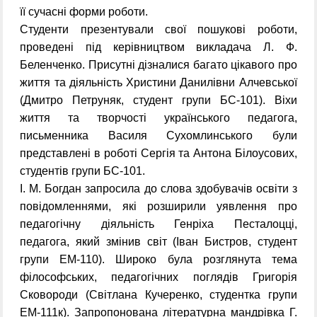
її сучасні форми роботи.
Студенти презентували свої пошукові роботи,
проведені під керівництвом викладача Л. Ф.
Беленченко. Присутні дізналися багато цікавого про
життя та діяльність Христини Данилівни Алчевської
(Дмитро Петруняк, студент групи БС-101). Віхи
життя та творчості українського педагога,
письменника Василя Сухомлинського були
представлені в роботі Сергія та Антона Білоусових,
студентів групи БС-101.
І. М. Богдан запросила до слова здобувачів освіти з
повідомленнями, які розширили уявлення про
педагогічну діяльність Генріха Песталоцці,
педагога, який змінив світ (Іван Бистров, студент
групи ЕМ-110). Широко була розглянута тема
філософських, педагогічних поглядів Григорія
Сковороди (Світлана Кучеренко, студентка групи
ЕМ-111к). Запропонована літературна мандрівка Г.