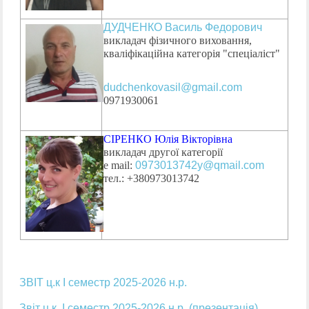
ДУДЧЕНКО Василь Федорович
викладач фізичного виховання,
кваліфікаційна категорія "спеціаліст"
dudchenkovasil@gmail.com
0971930061
СІРЕНКО Юлія Вікторівна
викладач другої категорії
е mail:
0973013742y@qmail.com
тел.: +380973013742
ЗВІТ ц.к І семестр 2025-2026 н.р.
Звіт ц.к. І семестр 2025-2026 н.р. (презентація)