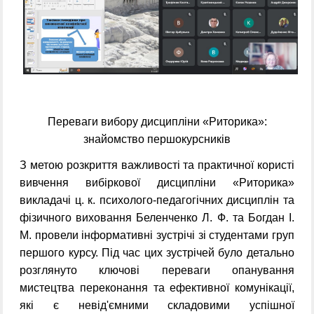
Переваги вибору дисципліни «Риторика»:
знайомство першокурсників
З метою розкриття важливості та практичної користі
вивчення вибіркової дисципліни «Риторика»
викладачі ц. к. психолого-педагогічних дисциплін та
фізичного виховання Беленченко Л. Ф. та Богдан І.
М. провели інформативні зустрічі зі студентами груп
першого курсу. Під час цих зустрічей було детально
розглянуто ключові переваги опанування
мистецтва переконання та ефективної комунікації,
які є невід'ємними складовими успішної