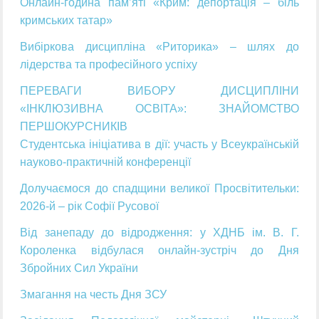
Онлайн-година пам’яті «Крим: депортація – біль
кримських татар»
Вибіркова дисципліна «Риторика» – шлях до
лідерства та професійного успіху
ПЕРЕВАГИ ВИБОРУ ДИСЦИПЛІНИ
«ІНКЛЮЗИВНА ОСВІТА»: ЗНАЙОМСТВО
ПЕРШОКУРСНИКІВ
Студентська ініціатива в дії: участь у Всеукраїнській
науково-практичній конференції
Долучаємося до спадщини великої Просвітительки:
2026-й – рік Софії Русової
Від занепаду до відродження: у ХДНБ ім. В. Г.
Короленка відбулася онлайн-зустріч до Дня
Збройних Сил України
Змагання на честь Дня ЗСУ