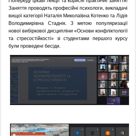
Попереду цікаві лекції та корисні практичні заняття!
Заняття проводять професійні психологи, викладачі
вищої категорії Наталія Миколаївна Котенко та Лідія
Володимирівна Стаднік. З метою популяризації
нової вибіркової дисципліни «Основи конфліктології
та стресостійкості» зі студентами першого курсу
були проведені бесіди.