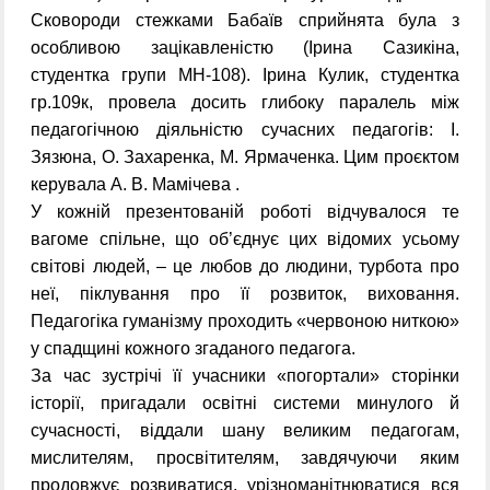
Сковороди стежками Бабаїв сприйнята була з
особливою зацікавленістю (Ірина Сазикіна,
студентка групи МН-108). Ірина Кулик, студентка
гр.109к, провела досить глибоку паралель між
педагогічною діяльністю сучасних педагогів: І.
Зязюна, О. Захаренка, М. Ярмаченка. Цим проєктом
керувала А. В. Мамічева .
У кожній презентованій роботі відчувалося те
вагоме спільне, що об’єднує цих відомих усьому
світові людей, – це любов до людини, турбота про
неї, піклування про її розвиток, виховання.
Педагогіка гуманізму проходить «червоною ниткою»
у спадщині кожного згаданого педагога.
За час зустрічі її учасники «погортали» сторінки
історії, пригадали освітні системи минулого й
сучасності, віддали шану великим педагогам,
мислителям, просвітителям, завдячуючи яким
продовжує розвиватися, урізноманітнюватися вся