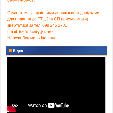
096-474-09-87.
Студентам: за архівними довідками та довідками
для подання до РТЦК та СП (військкомати)
звертатися за тел: 099 245 2781
email:
hipt2015kadry@ukr.net
Нерозя Людмила Іванівна.
Відео