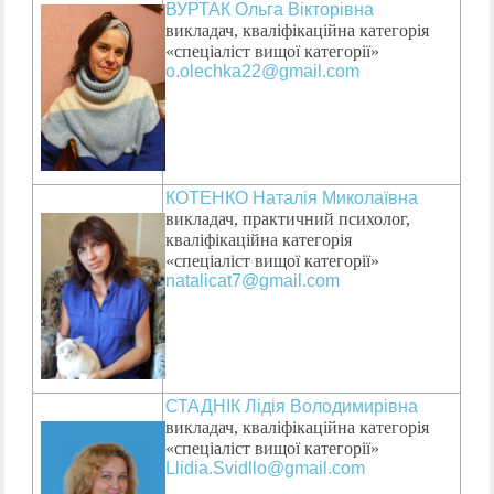
ВУРТАК Ольга Вікторівна
викладач, кваліфікаційна категорія
«спеціаліст вищої категорії»
o.olechka22@gmail.com
КОТЕНКО Наталія Миколаївна
викладач, практичний психолог,
кваліфікаційна категорія
«спеціаліст вищої категорії»
natalicat7@gmail.com
СТАДНІК Лідія Володимирівна
викладач, кваліфікаційна категорія
«спеціаліст
вищої
категорії»
Llidia.Svidllo@gmail.com