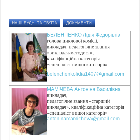
НАШІ БУДНІ ТА СВЯТА
ДОКУМЕНТИ
БЕЛЕНЧЕНКО Лідія Федорівна
голова циклової комісії,
викладач, педагогічне звання
«викладач-методист»,
кваліфікаційна категорія
«спеціаліст вищої категорії»
belenchenkolidia1407@gmail.com
МАМІЧЕВА Антоніна Василівна
викладач,
педагогічне звання «старший
викладач», кваліфікаційна категорія
«спеціаліст вищої категорії»
antoninamamicheva@gmail.com